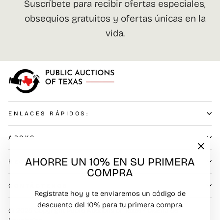
Suscríbete para recibir ofertas especiales,
CORREO
obsequios gratuitos y ofertas únicas en la
vida.
ENLACES RÁPIDOS:
APOYO
"Cerr
AHORRE UN 10% EN SU PRIMERA
RECOGIDA / VISTA PREVIA
(esc)"
COMPRA
CONTÁCTENOS
Regístrate hoy y te enviaremos un código de
descuento del 10% para tu primera compra.
© 2025 Copyright Public Auctions of Texas - Diseño de