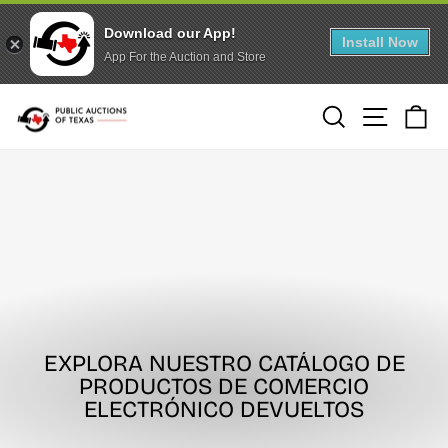
Download our App!
Install Now
App For the Auction and Store
Ir
Buscar
Naveg
Ca
directamente
al
contenido
EXPLORA NUESTRO CATÁLOGO DE
PRODUCTOS DE COMERCIO
ELECTRÓNICO DEVUELTOS