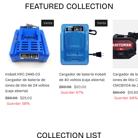
FEATURED COLLECTION
Venta
Venta
Kobalt KRC 2445-03
Cargador de batería Kobalt
Cargador de b
Cargador de batería de
de 40 voltios (caja abierta)
iones de litio
iones de litio de 24 voltios
CMCB1104 de 
Precio
Precio
$59.98
$20.00
(caja abierta)
habitual
de
Precio
Preci
Guardar 67%
$50.00
$15.9
Precio
Precio
oferta
habitual
de
$59.99
$25.00
Guardar 68%
habitual
de
oferta
Guardar 58%
oferta
COLLECTION LIST